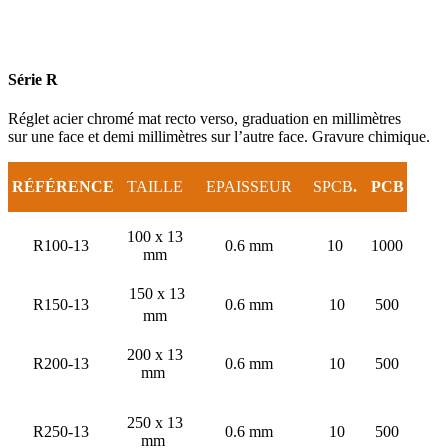
Série
R
Réglet acier chromé mat recto verso, graduation en millimètres
sur une face et demi millimètres sur l’autre face. Gravure chimique.
RÉFÉRENCE
TAILLE
EPAISSEUR
SPCB
.
PCB
100 x 13
R100-13
0.6 mm
10
1000
mm
150 x 13
R150-13
0.6 mm
10
500
mm
200 x 13
R200-13
0.6 mm
10
500
mm
250 x 13
R250-13
0.6 mm
10
500
mm