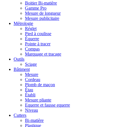
Boitier Bi-matière
Gamme Pro
Mesure de longueur
Mesure publicitaire
Métrologie
Réglet
Pied à coulisse
Équerre
Pointe à tracer
Compas
Marquage et tracage
Outils
Sciage
Bâtiment
Mesure
Cordeau
Plomb de maçon
Étau
Établi
Mesure pliante
Equerre et fausse equerre
Niveau
Cutters
Bi-matière
Plastique