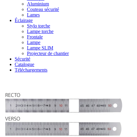
Aluminium
Couteau sécurité
Lames
Éclairage
Stylo torche
Lampe torche
Frontale
Lampe
Lampe SLIM
Projecteur de chantier
Sécurité
Catalogue
Téléchargements